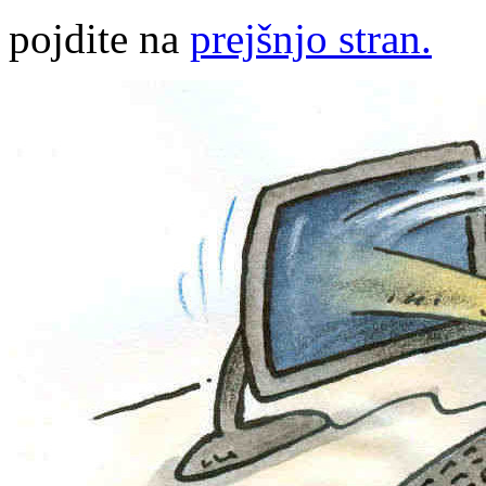
pojdite na
prejšnjo stran.