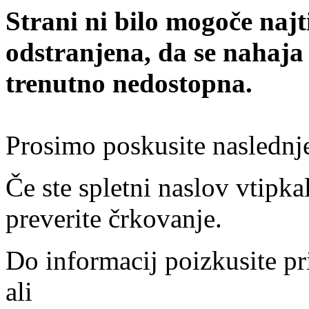
Strani ni bilo mogoče najt
odstranjena, da se nahaja
trenutno nedostopna.
Prosimo poskusite naslednj
Če ste spletni naslov vtipkal
preverite črkovanje.
Do informacij poizkusite pr
ali