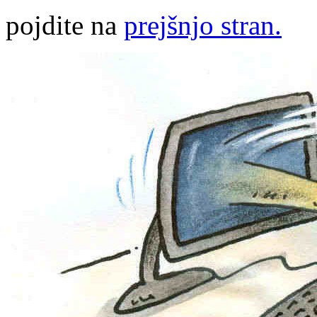
pojdite na
prejšnjo stran.