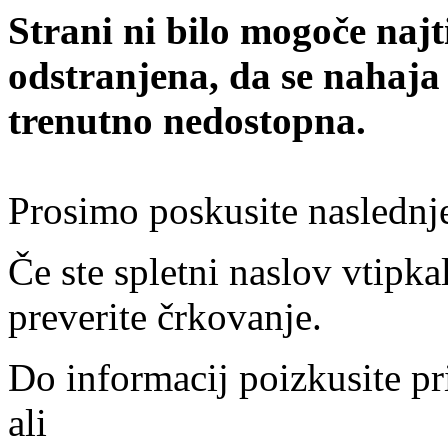
Strani ni bilo mogoče najt
odstranjena, da se nahaja
trenutno nedostopna.
Prosimo poskusite naslednj
Če ste spletni naslov vtipkal
preverite črkovanje.
Do informacij poizkusite pr
ali