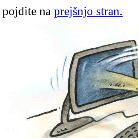
pojdite na
prejšnjo stran.