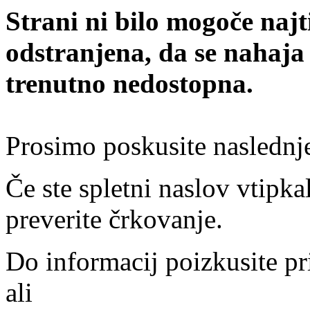
Strani ni bilo mogoče najt
odstranjena, da se nahaja
trenutno nedostopna.
Prosimo poskusite naslednj
Če ste spletni naslov vtipkal
preverite črkovanje.
Do informacij poizkusite pr
ali