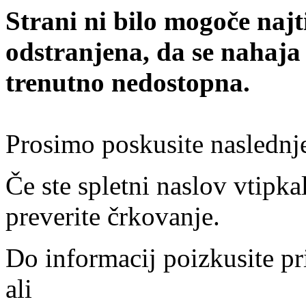
Strani ni bilo mogoče najt
odstranjena, da se nahaja
trenutno nedostopna.
Prosimo poskusite naslednj
Če ste spletni naslov vtipkal
preverite črkovanje.
Do informacij poizkusite pr
ali