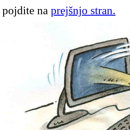
pojdite na
prejšnjo stran.