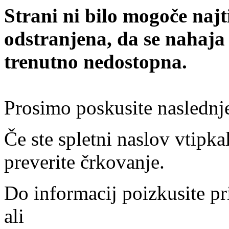
Strani ni bilo mogoče najt
odstranjena, da se nahaja
trenutno nedostopna.
Prosimo poskusite naslednj
Če ste spletni naslov vtipkal
preverite črkovanje.
Do informacij poizkusite pr
ali