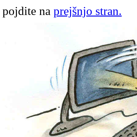
pojdite na
prejšnjo stran.