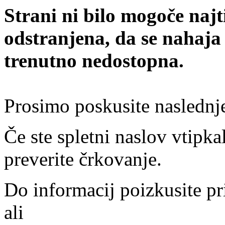
Strani ni bilo mogoče najt
odstranjena, da se nahaja
trenutno nedostopna.
Prosimo poskusite naslednj
Če ste spletni naslov vtipkal
preverite črkovanje.
Do informacij poizkusite pr
ali