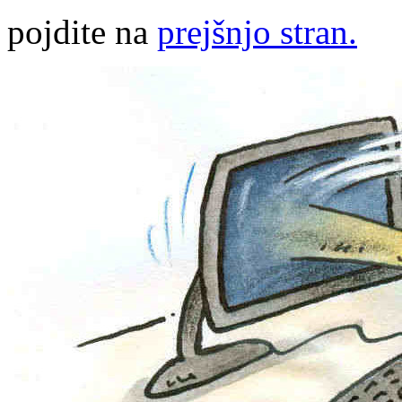
pojdite na
prejšnjo stran.