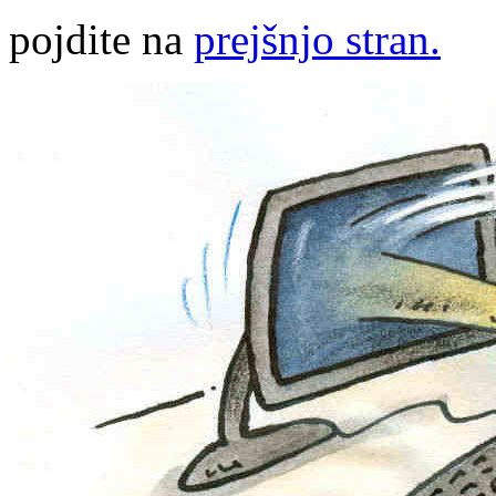
pojdite na
prejšnjo stran.