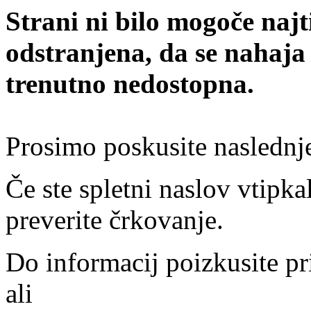
Strani ni bilo mogoče najt
odstranjena, da se nahaja
trenutno nedostopna.
Prosimo poskusite naslednj
Če ste spletni naslov vtipkal
preverite črkovanje.
Do informacij poizkusite pr
ali