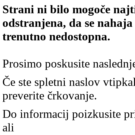
Strani ni bilo mogoče najt
odstranjena, da se nahaja
trenutno nedostopna.
Prosimo poskusite naslednj
Če ste spletni naslov vtipkal
preverite črkovanje.
Do informacij poizkusite pr
ali