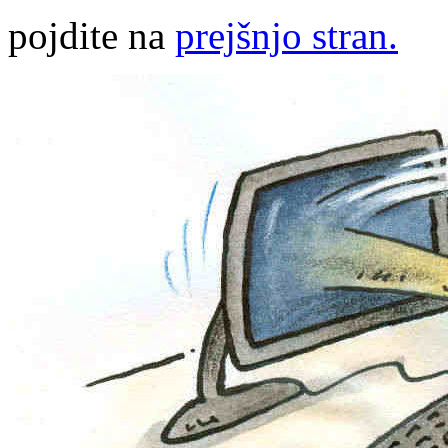
pojdite na
prejšnjo stran.