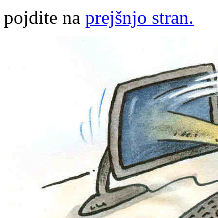
pojdite na
prejšnjo stran.