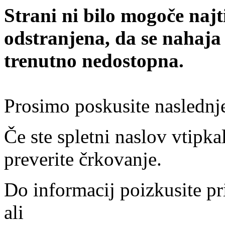
Strani ni bilo mogoče najt
odstranjena, da se nahaja
trenutno nedostopna.
Prosimo poskusite naslednj
Če ste spletni naslov vtipkal
preverite črkovanje.
Do informacij poizkusite pr
ali