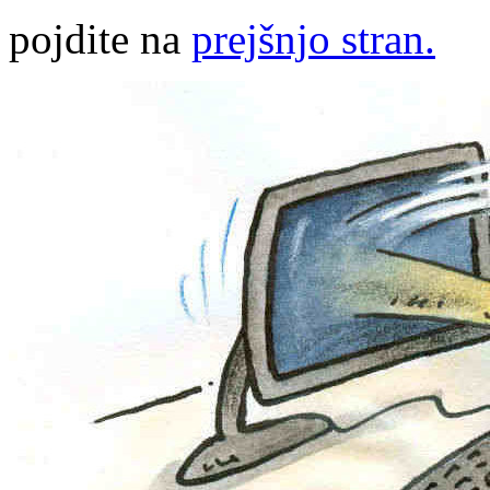
pojdite na
prejšnjo stran.