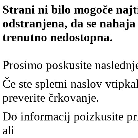
Strani ni bilo mogoče najt
odstranjena, da se nahaja
trenutno nedostopna.
Prosimo poskusite naslednj
Če ste spletni naslov vtipkal
preverite črkovanje.
Do informacij poizkusite pr
ali