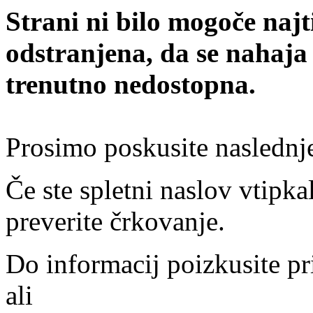
Strani ni bilo mogoče najt
odstranjena, da se nahaja
trenutno nedostopna.
Prosimo poskusite naslednj
Če ste spletni naslov vtipkal
preverite črkovanje.
Do informacij poizkusite pr
ali