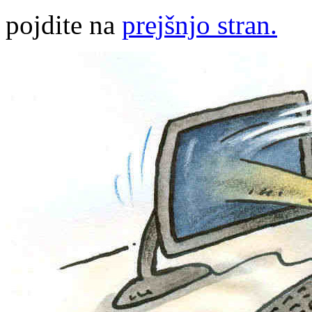
pojdite na
prejšnjo stran.