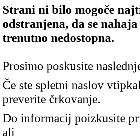
Strani ni bilo mogoče najt
odstranjena, da se nahaja
trenutno nedostopna.
Prosimo poskusite naslednj
Če ste spletni naslov vtipkal
preverite črkovanje.
Do informacij poizkusite pr
ali