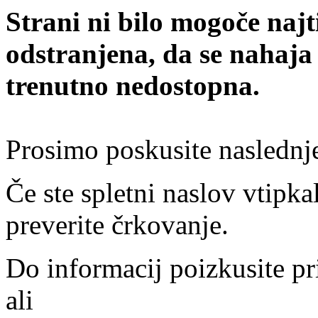
Strani ni bilo mogoče najt
odstranjena, da se nahaja
trenutno nedostopna.
Prosimo poskusite naslednj
Če ste spletni naslov vtipkal
preverite črkovanje.
Do informacij poizkusite pr
ali