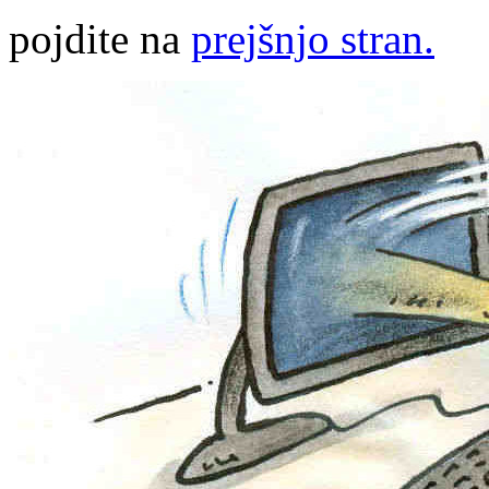
pojdite na
prejšnjo stran.