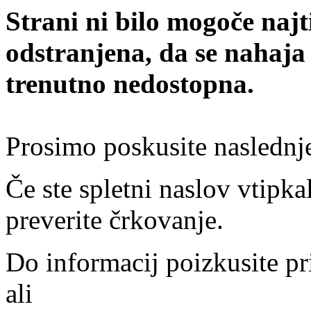
Strani ni bilo mogoče najt
odstranjena, da se nahaja
trenutno nedostopna.
Prosimo poskusite naslednj
Če ste spletni naslov vtipkal
preverite črkovanje.
Do informacij poizkusite pr
ali