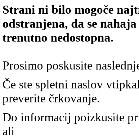
Strani ni bilo mogoče najt
odstranjena, da se nahaja
trenutno nedostopna.
Prosimo poskusite naslednj
Če ste spletni naslov vtipkal
preverite črkovanje.
Do informacij poizkusite pr
ali