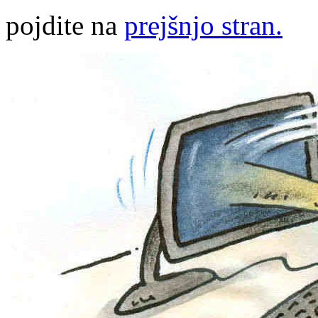
pojdite na
prejšnjo stran.