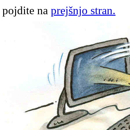
pojdite na
prejšnjo stran.