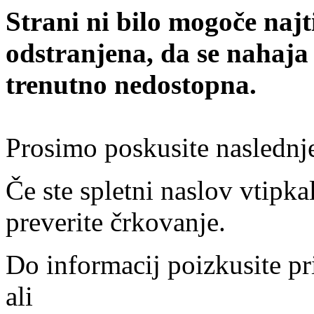
Strani ni bilo mogoče najt
odstranjena, da se nahaja
trenutno nedostopna.
Prosimo poskusite naslednj
Če ste spletni naslov vtipkal
preverite črkovanje.
Do informacij poizkusite pr
ali