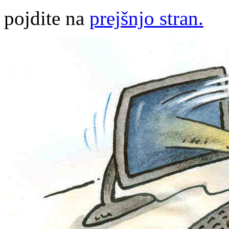
pojdite na
prejšnjo stran.