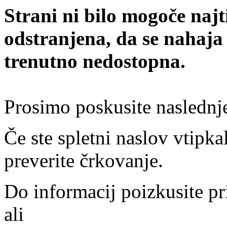
Strani ni bilo mogoče najt
odstranjena, da se nahaja
trenutno nedostopna.
Prosimo poskusite naslednj
Če ste spletni naslov vtipkal
preverite črkovanje.
Do informacij poizkusite pr
ali