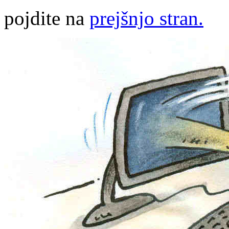
pojdite na
prejšnjo stran.