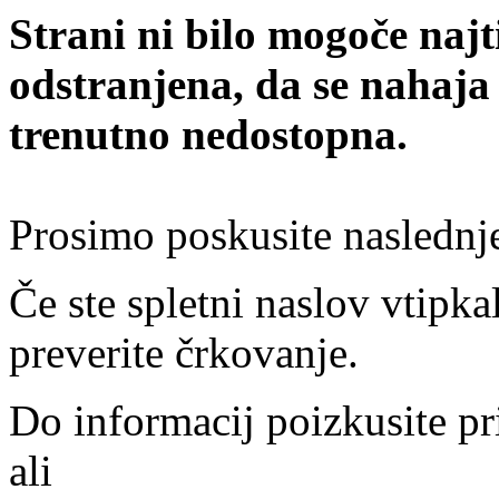
Strani ni bilo mogoče najt
odstranjena, da se nahaja
trenutno nedostopna.
Prosimo poskusite naslednj
Če ste spletni naslov vtipkal
preverite črkovanje.
Do informacij poizkusite pr
ali