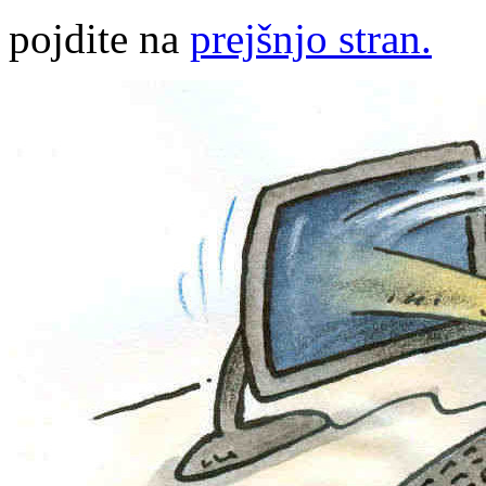
pojdite na
prejšnjo stran.