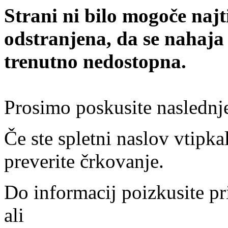
Strani ni bilo mogoče najt
odstranjena, da se nahaja
trenutno nedostopna.
Prosimo poskusite naslednj
Če ste spletni naslov vtipkal
preverite črkovanje.
Do informacij poizkusite pr
ali