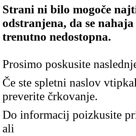
Strani ni bilo mogoče najt
odstranjena, da se nahaja
trenutno nedostopna.
Prosimo poskusite naslednj
Če ste spletni naslov vtipkal
preverite črkovanje.
Do informacij poizkusite pr
ali