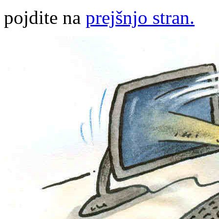
pojdite na
prejšnjo stran.