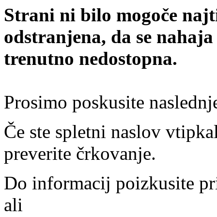
Strani ni bilo mogoče najt
odstranjena, da se nahaja
trenutno nedostopna.
Prosimo poskusite naslednj
Če ste spletni naslov vtipkal
preverite črkovanje.
Do informacij poizkusite pr
ali