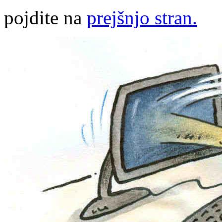
pojdite na
prejšnjo stran.