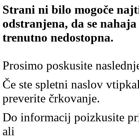
Strani ni bilo mogoče najt
odstranjena, da se nahaja
trenutno nedostopna.
Prosimo poskusite naslednj
Če ste spletni naslov vtipkal
preverite črkovanje.
Do informacij poizkusite pr
ali