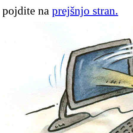
pojdite na
prejšnjo stran.