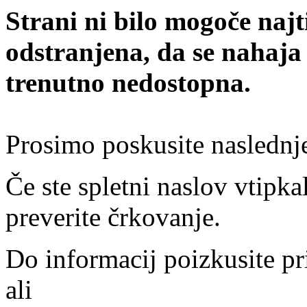
Strani ni bilo mogoče najt
odstranjena, da se nahaja
trenutno nedostopna.
Prosimo poskusite naslednj
Če ste spletni naslov vtipkal
preverite črkovanje.
Do informacij poizkusite pr
ali