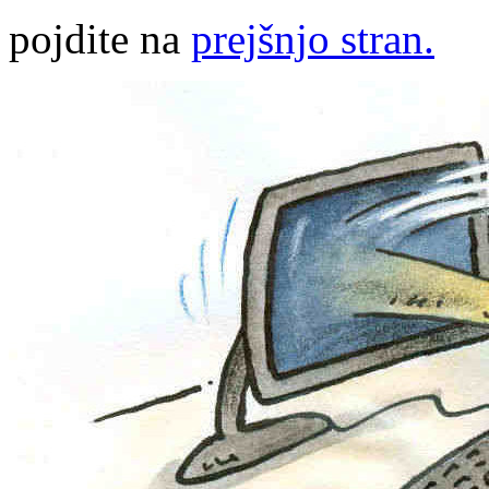
pojdite na
prejšnjo stran.