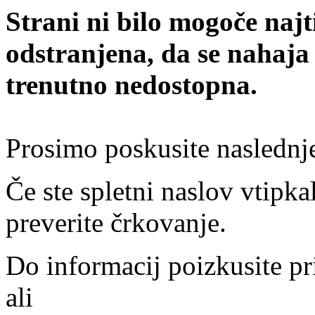
Strani ni bilo mogoče najt
odstranjena, da se nahaja
trenutno nedostopna.
Prosimo poskusite naslednj
Če ste spletni naslov vtipkal
preverite črkovanje.
Do informacij poizkusite pr
ali