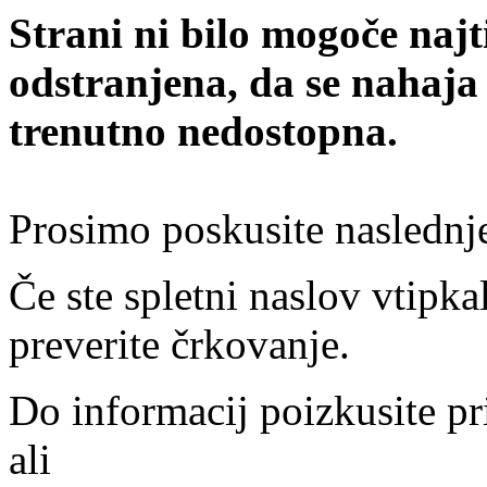
Strani ni bilo mogoče najt
odstranjena, da se nahaja
trenutno nedostopna.
Prosimo poskusite naslednj
Če ste spletni naslov vtipkal
preverite črkovanje.
Do informacij poizkusite pr
ali