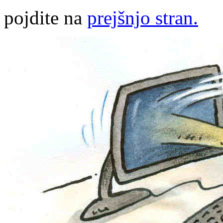
pojdite na
prejšnjo stran.