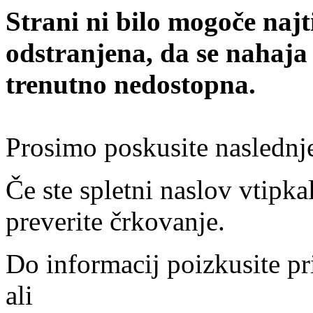
Strani ni bilo mogoče najt
odstranjena, da se nahaja
trenutno nedostopna.
Prosimo poskusite naslednj
Če ste spletni naslov vtipkal
preverite črkovanje.
Do informacij poizkusite pr
ali