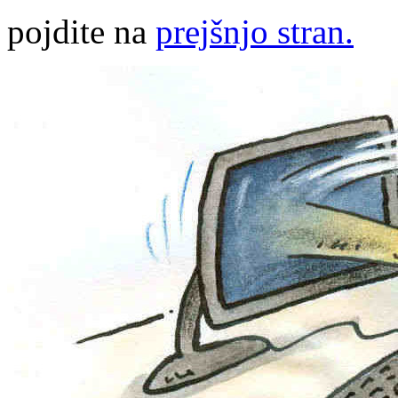
pojdite na
prejšnjo stran.