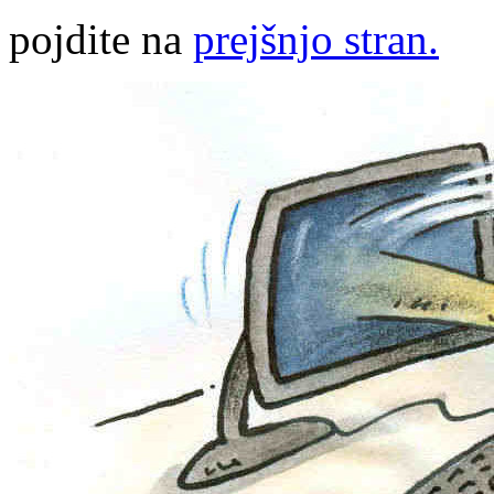
pojdite na
prejšnjo stran.