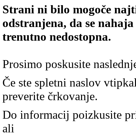
Strani ni bilo mogoče najt
odstranjena, da se nahaja
trenutno nedostopna.
Prosimo poskusite naslednj
Če ste spletni naslov vtipkal
preverite črkovanje.
Do informacij poizkusite pr
ali