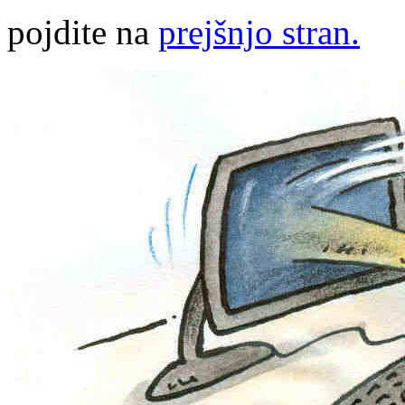
pojdite na
prejšnjo stran.