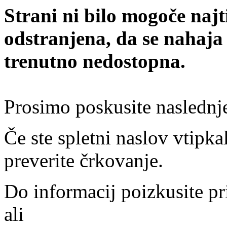
Strani ni bilo mogoče najt
odstranjena, da se nahaja
trenutno nedostopna.
Prosimo poskusite naslednj
Če ste spletni naslov vtipkal
preverite črkovanje.
Do informacij poizkusite pr
ali