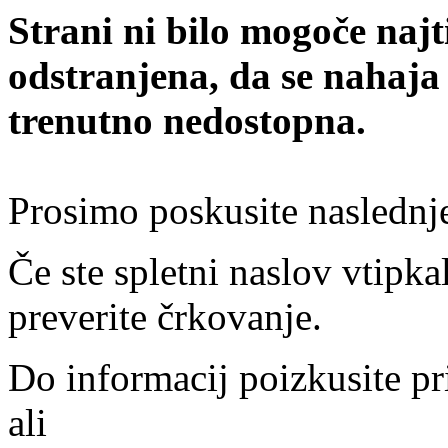
Strani ni bilo mogoče najt
odstranjena, da se nahaja
trenutno nedostopna.
Prosimo poskusite naslednj
Če ste spletni naslov vtipkal
preverite črkovanje.
Do informacij poizkusite pr
ali