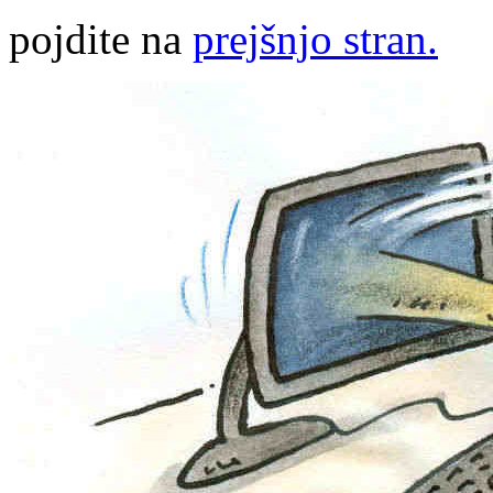
pojdite na
prejšnjo stran.