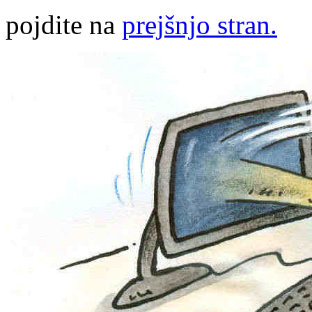
pojdite na
prejšnjo stran.