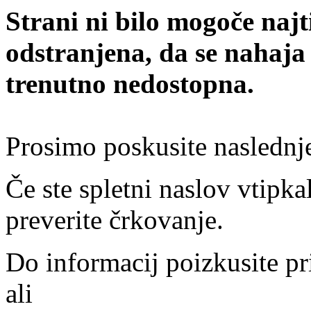
Strani ni bilo mogoče najt
odstranjena, da se nahaja
trenutno nedostopna.
Prosimo poskusite naslednj
Če ste spletni naslov vtipkal
preverite črkovanje.
Do informacij poizkusite pr
ali