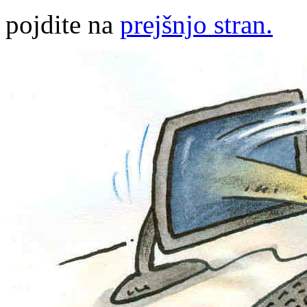
pojdite na
prejšnjo stran.