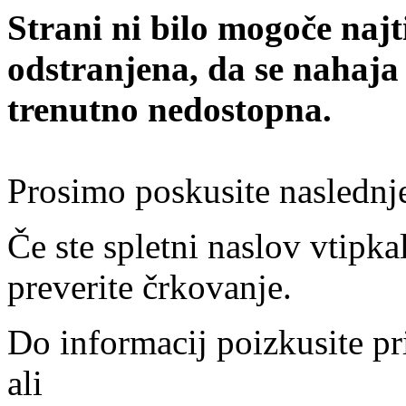
Strani ni bilo mogoče najt
odstranjena, da se nahaja
trenutno nedostopna.
Prosimo poskusite naslednj
Če ste spletni naslov vtipkal
preverite črkovanje.
Do informacij poizkusite pr
ali