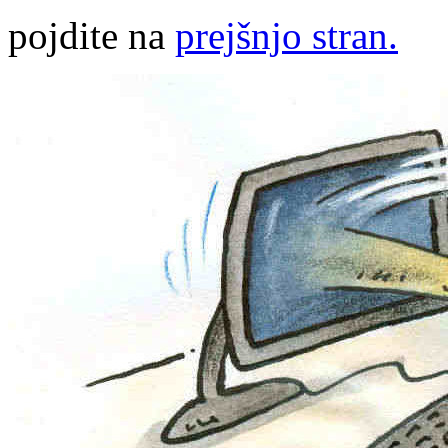
pojdite na
prejšnjo stran.