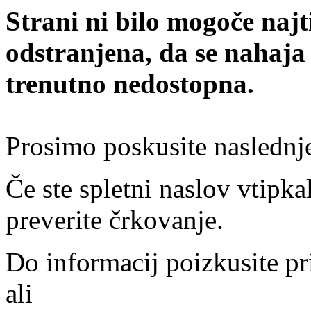
Strani ni bilo mogoče najt
odstranjena, da se nahaja
trenutno nedostopna.
Prosimo poskusite naslednj
Če ste spletni naslov vtipkal
preverite črkovanje.
Do informacij poizkusite pr
ali