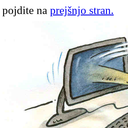
pojdite na
prejšnjo stran.