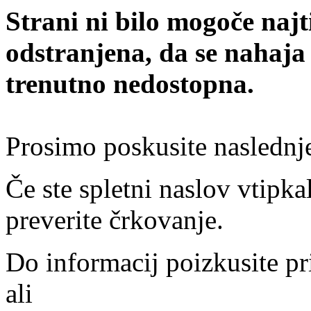
Strani ni bilo mogoče najt
odstranjena, da se nahaja
trenutno nedostopna.
Prosimo poskusite naslednj
Če ste spletni naslov vtipkal
preverite črkovanje.
Do informacij poizkusite pr
ali