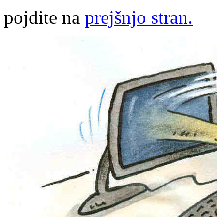
pojdite na
prejšnjo stran.