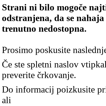
Strani ni bilo mogoče najt
odstranjena, da se nahaja
trenutno nedostopna.
Prosimo poskusite naslednj
Če ste spletni naslov vtipkal
preverite črkovanje.
Do informacij poizkusite pr
ali