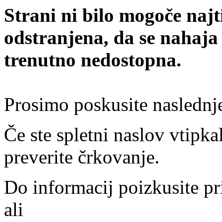
Strani ni bilo mogoče najt
odstranjena, da se nahaja
trenutno nedostopna.
Prosimo poskusite naslednj
Če ste spletni naslov vtipkal
preverite črkovanje.
Do informacij poizkusite pr
ali