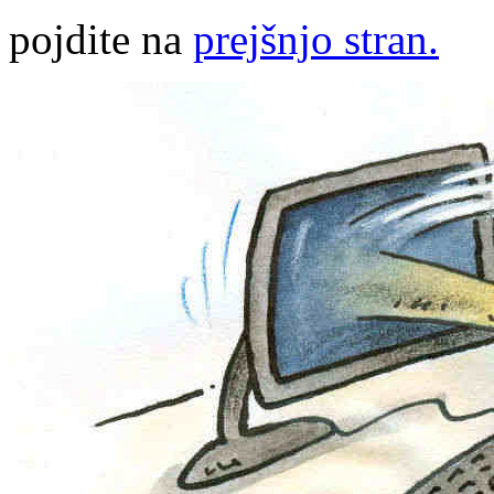
pojdite na
prejšnjo stran.