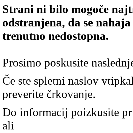
Strani ni bilo mogoče najt
odstranjena, da se nahaja
trenutno nedostopna.
Prosimo poskusite naslednj
Če ste spletni naslov vtipkal
preverite črkovanje.
Do informacij poizkusite pr
ali