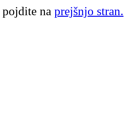
pojdite na
prejšnjo stran.