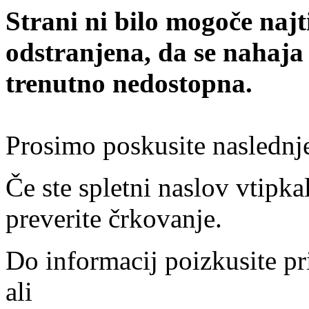
Strani ni bilo mogoče najt
odstranjena, da se nahaja
trenutno nedostopna.
Prosimo poskusite naslednj
Če ste spletni naslov vtipkal
preverite črkovanje.
Do informacij poizkusite pr
ali