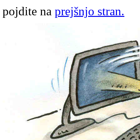
pojdite na
prejšnjo stran.