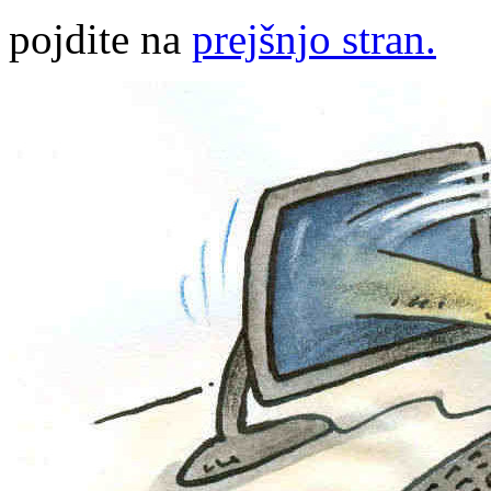
pojdite na
prejšnjo stran.