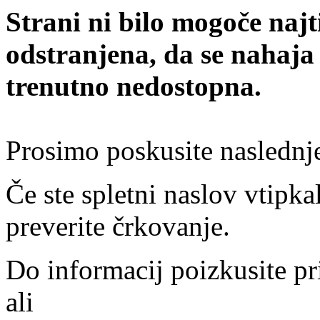
Strani ni bilo mogoče najt
odstranjena, da se nahaja
trenutno nedostopna.
Prosimo poskusite naslednj
Če ste spletni naslov vtipkal
preverite črkovanje.
Do informacij poizkusite pr
ali