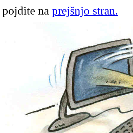
pojdite na
prejšnjo stran.