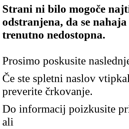
Strani ni bilo mogoče najt
odstranjena, da se nahaja
trenutno nedostopna.
Prosimo poskusite naslednj
Če ste spletni naslov vtipkal
preverite črkovanje.
Do informacij poizkusite pr
ali