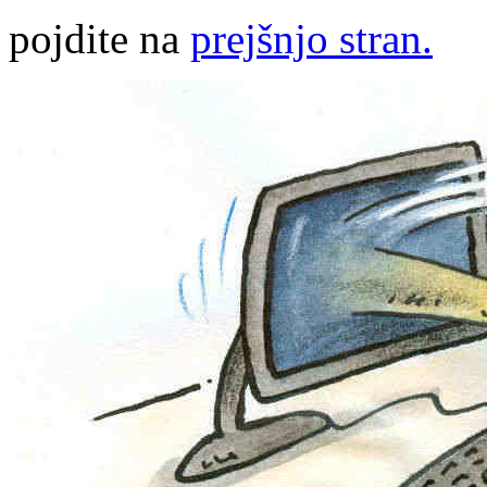
pojdite na
prejšnjo stran.