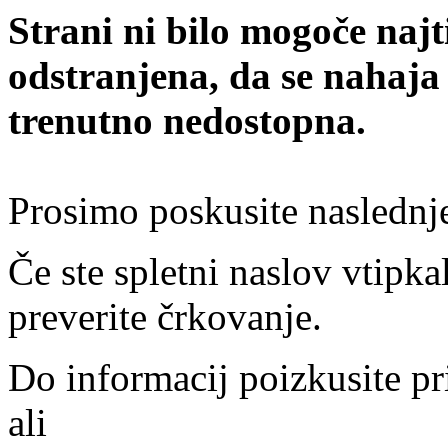
Strani ni bilo mogoče najt
odstranjena, da se nahaja
trenutno nedostopna.
Prosimo poskusite naslednj
Če ste spletni naslov vtipkal
preverite črkovanje.
Do informacij poizkusite pr
ali