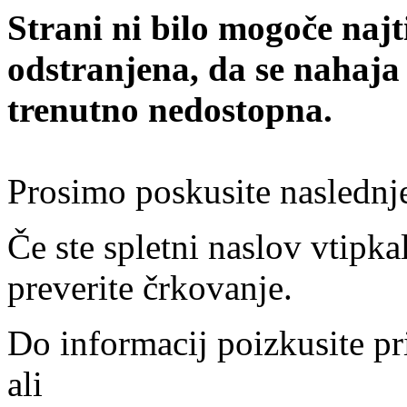
Strani ni bilo mogoče najt
odstranjena, da se nahaja
trenutno nedostopna.
Prosimo poskusite naslednj
Če ste spletni naslov vtipkal
preverite črkovanje.
Do informacij poizkusite pr
ali