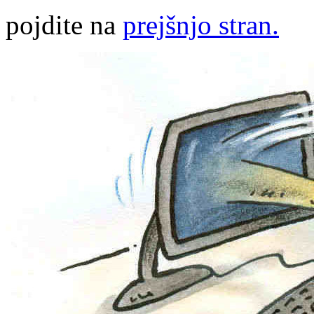
pojdite na
prejšnjo stran.