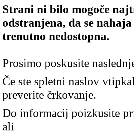
Strani ni bilo mogoče najt
odstranjena, da se nahaja
trenutno nedostopna.
Prosimo poskusite naslednj
Če ste spletni naslov vtipkal
preverite črkovanje.
Do informacij poizkusite pr
ali