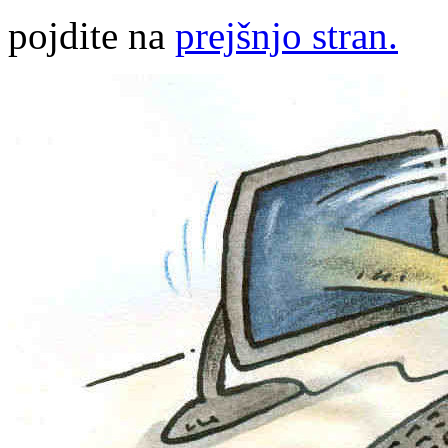
pojdite na
prejšnjo stran.