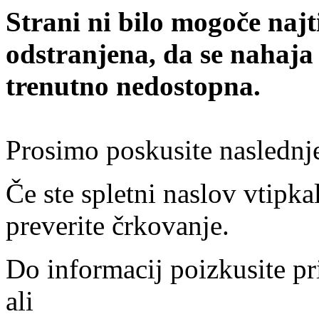
Strani ni bilo mogoče najt
odstranjena, da se nahaja
trenutno nedostopna.
Prosimo poskusite naslednj
Če ste spletni naslov vtipkal
preverite črkovanje.
Do informacij poizkusite pr
ali