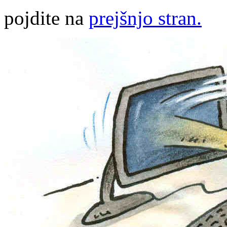
pojdite na
prejšnjo stran.