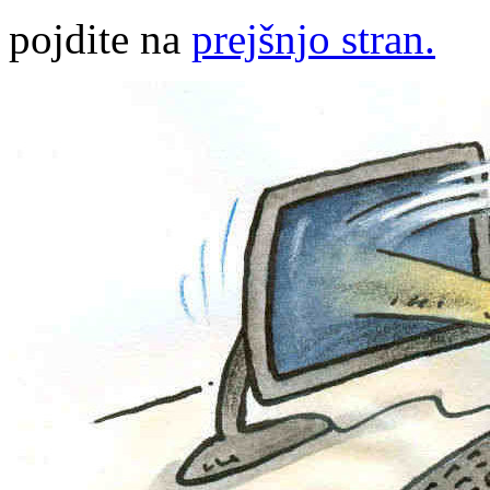
pojdite na
prejšnjo stran.