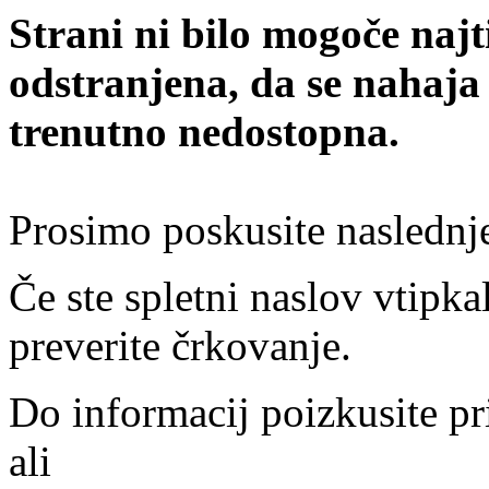
Strani ni bilo mogoče najt
odstranjena, da se nahaja
trenutno nedostopna.
Prosimo poskusite naslednj
Če ste spletni naslov vtipkal
preverite črkovanje.
Do informacij poizkusite pr
ali