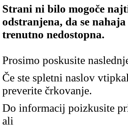
Strani ni bilo mogoče najt
odstranjena, da se nahaja
trenutno nedostopna.
Prosimo poskusite naslednj
Če ste spletni naslov vtipkal
preverite črkovanje.
Do informacij poizkusite pr
ali