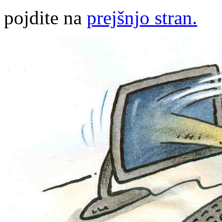
pojdite na
prejšnjo stran.