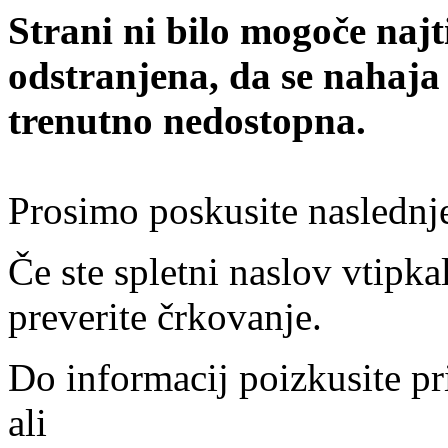
Strani ni bilo mogoče najt
odstranjena, da se nahaja
trenutno nedostopna.
Prosimo poskusite naslednj
Če ste spletni naslov vtipkal
preverite črkovanje.
Do informacij poizkusite pr
ali