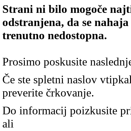
Strani ni bilo mogoče najt
odstranjena, da se nahaja
trenutno nedostopna.
Prosimo poskusite naslednj
Če ste spletni naslov vtipkal
preverite črkovanje.
Do informacij poizkusite pr
ali