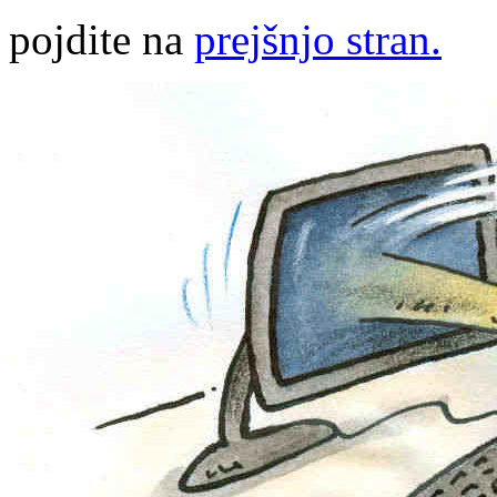
pojdite na
prejšnjo stran.