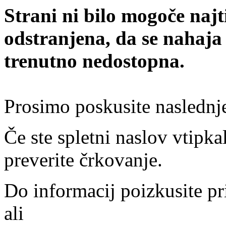
Strani ni bilo mogoče najt
odstranjena, da se nahaja
trenutno nedostopna.
Prosimo poskusite naslednj
Če ste spletni naslov vtipkal
preverite črkovanje.
Do informacij poizkusite pr
ali