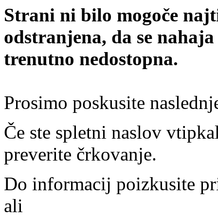
Strani ni bilo mogoče najt
odstranjena, da se nahaja
trenutno nedostopna.
Prosimo poskusite naslednj
Če ste spletni naslov vtipkal
preverite črkovanje.
Do informacij poizkusite pr
ali