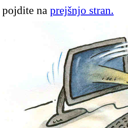
pojdite na
prejšnjo stran.