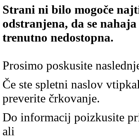
Strani ni bilo mogoče najt
odstranjena, da se nahaja
trenutno nedostopna.
Prosimo poskusite naslednj
Če ste spletni naslov vtipkal
preverite črkovanje.
Do informacij poizkusite pr
ali